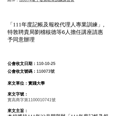
「
111
年度記帳及報稅代理人專業訓練」
,
特敦聘貴局劉稽核德等6人擔任講座請惠
予同意辦理
公會收文日期：
110-10-25
公會收文號碼：
110073號
來文單位：
實踐
大學
來文字號：
實高商字第1100010741號
來文主旨：