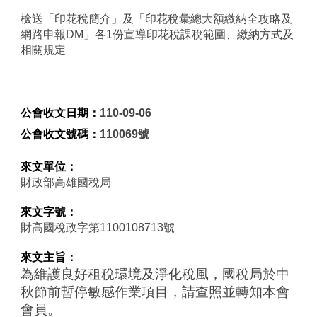
檢送「印花稅簡介」及「印花稅彙總大額繳納全攻略及
網路申報DM」各1份宣導印花稅課稅範圍、繳納方式及
相關規定
公會收文日期：
110-09-06
公會收文號碼：
110069號
來文單位：
財政部高雄國稅局
來文字號：
財高國稅政字第1100108713號
來文主旨：
為維護良好租稅環境及淨化稅風，國稅局於中
秋節前暫停敏感作業項目，請查照並轉知本會
會員。