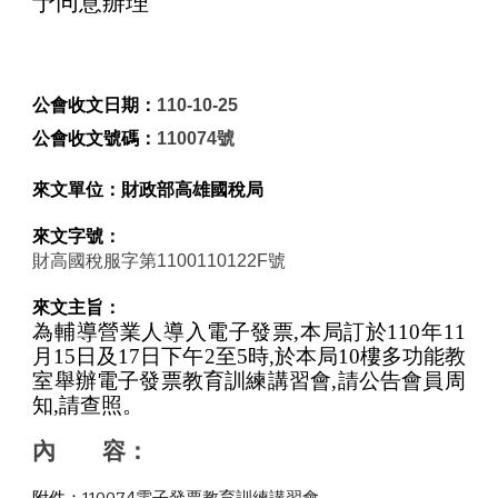
予同意辦理
公會收文日期：
110-10-25
公會收文號碼：
11007
4
號
來文單位：
財政部高雄國稅局
來文字號：
財高國稅
服
字第1100110
122F
號
來文主旨：
為輔導營業人導入電子發票
,
本局訂於
110
年
11
月
15
日及
17
日下午
2
至
5
時
,
於本局
10
樓多功能教
室舉辦電子發票教育訓練講習會
,
請公告會員周
知
,
請查照。
內       容：
附件：
110074電子發票教育訓練講習會