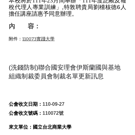
本校將於
111
年
23
月間舉辦「
111
年度記帳及報
稅代理人專業訓練」
,
特敦聘貴局劉稽核德6人
擔任講座請惠予同意辦理。
內       容：
附件：
110073實踐大學
(洗錢防制)聯合國安理會伊斯蘭國與基地
組織制裁委員會制裁名單更新訊息
公會收文日期：
110-09-27
公會收文號碼：
110072號
來文單位：國立台北商業大學