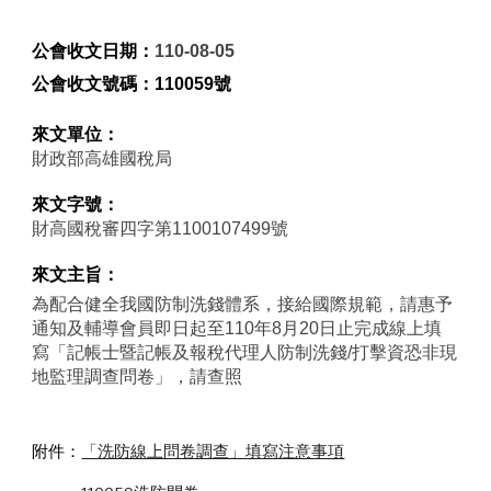
公會收文日期：
110-08-05
公會收文號碼：
110059號
來文單位：
財政部高雄國稅局
來文字號：
財高國稅審四字第1100107499號
來文主旨：
為配合健全我國防制洗錢體系，接給國際規範，請惠予
通知及輔導會員即日起至110年8月20日止完成線上填
寫「記帳士暨記帳及報稅代理人防制洗錢/打擊資恐非現
地監理調查問卷」，請查照
附件：
「洗防線上問卷調查」填寫注意事項