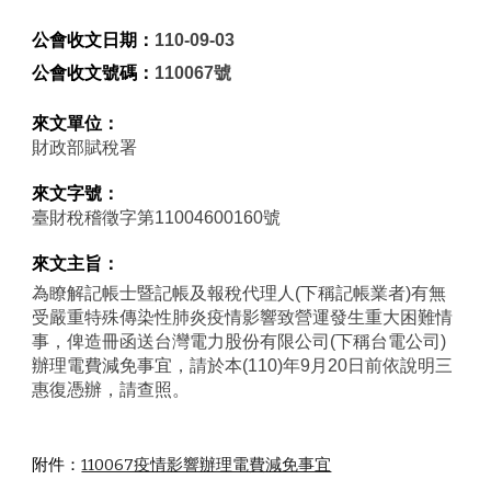
公會收文日期：
110-09-03
公會收文號碼：
110067號
來文單位：
財政部賦稅署
來文字號：
臺財稅稽徵字第11004600160號
來文主旨：
為瞭解記帳士暨記帳及報稅代理人(下稱記帳業者)有無
受嚴重特殊傳染性肺炎疫情影響致營運發生重大困難情
事，俾造冊函送台灣電力股份有限公司(下稱台電公司)
辦理電費減免事宜，請於本(110)年9月20日前依說明三
惠復憑辦，請查照。
附件：
110067疫情影響辦理電費減免事宜