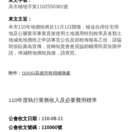
來文字號：
高市稽地字第1102550381號
來文主旨：
本市110年地價稅將於11月1日開徵，檢送自用住宅用
地及公礦業等事業直接使用土地適用特別稅率及各類土
地減免地價稅之申請事宜公告及節稅海報各乙份，請協
助張貼廣為宣傳，並轉知貴會會員協助輔導民眾依限申
請，俾減輕地價稅負擔，請查照。
附件：
110061高雄市稅捐稽徵處
110年度執行業務收入及必要費用標準
公會收文日期：
110-08-11
公會收文號碼：
110060號