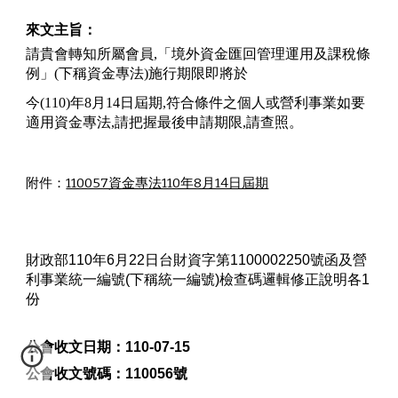
來文主旨：
請貴會轉知所屬會員,「境外資金匯回管理運用及課稅條
例」(下稱資金專法)施行期限即將於
今(110)年8月14日屆期,符合條件之個人或營利事業如要
適用資金專法,請把握最後申請期限,請查照。
附件：
110057資金專法110年8月14日屆期
財政部110年6月22日台財資字第1100002250號函及營
利事業統一編號(下稱統一編號)檢查碼邏輯修正說明各1
份
公會收文日期：
110-07-15
公會收文號碼：
110056號