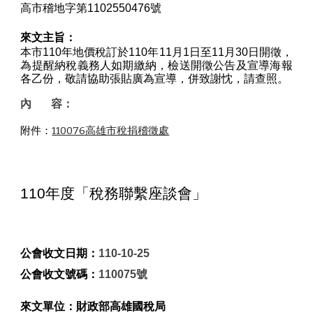
高市稽地字第1102550476號
來文主旨：
本市110年地價稅訂於110年11月1日至11月30日開徵，
為提醒納稅義務人如期繳納，檢送開徵公告及宣導海報
各乙份，敬請協助張貼廣為宣導，併致謝忱，請查照。
內       容：
附件：
110076高雄市稅捐稽徵處
110年度「稅務聯繫座談會」
公會收文日期：
110-10-25
公會收文號碼：
110075號
來文單位：
財政部高雄國稅局