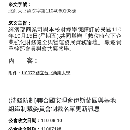
來文字號：
北商大財經院字第1104060108號
來文主旨：
經濟部商業司與本校財經學院謹訂於民國110
年10月15日(星期五),共同舉辦「數位時代下企
業強化財務健全與營運發展實務論壇」,敬邀貴
單幹部會員與會共襄盛舉。
內       容：
附件：
110072國立台北商業大學
(洗錢防制)聯合國安理會伊斯蘭國與基地
組織制裁委員會制裁名單更新訊息
公會收文日期：
110-09-10
公會收文號碼：
110071號