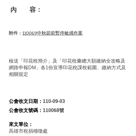
內       容：
附件：
110069中秋節前暫停敏感作業
檢送「印花稅簡介」及「印花稅彙總大額繳納全攻略及
網路申報DM」各1份宣導印花稅課稅範圍、繳納方式及
相關規定
公會收文日期：
110-09-03
公會收文號碼：
110068號
來文單位：
高雄市稅捐稽徵處