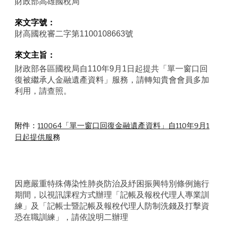
財政部高雄國稅局
來文字號：
財高國稅審二字第1100108663號
來文主旨：
財政部各區國稅局自110年9月1日起
提
共「單一窗口回
復被繼承人金融遺產資料」服務，請轉知貴會會員多加
利用，請查照。
附件：
110064「單一窗口回復金融遺產資料」自110年9月1
日起提供服
務
因應嚴重特殊傳染性肺炎防治及紓困振興特別條例施行
期間，以視訊課程方式辦理「記帳及報稅代理人專業訓
練」及「記帳士暨記帳及報稅代理人防制洗錢及打擊資
恐在職訓練」，請依說明二辦理