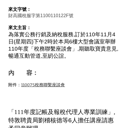
來文字號：
財高國稅服字第1100110122F號
來文主旨：
為落實公務行銷及納稅服務,訂於110年11月4
日(星期四)下午2時於本局6樓大型會議室舉辦
110年度「稅務聯繫座談會」,期聽取寶貴意見,
暢通互動管道,至紉公誼。
內       容：
附件：
110075稅務聯繫座談會
「
111
年度記帳及報稅代理人專業訓練」
,
特敦聘貴局劉稽核德等6人擔任講座請惠