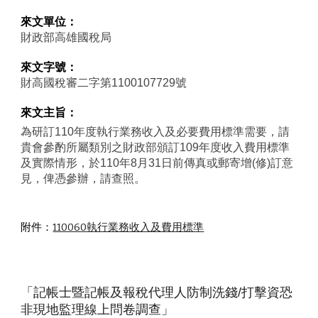
來文單位：
財政部高雄國稅局
來文字號：
財高國稅審二字第1100107729號
來文主旨：
為研訂110年度執行業務收入及必要費用標準需要，請
貴會參酌所屬類別之財政部頒訂109年度收入費用標準
及實際情形，於110年8月31日前傳真或郵寄增(修)訂意
見，俾憑參辦，請查照。
附件：
110060執行業務收入及費用標準
「記帳士暨記帳及報稅代理人防制洗錢/打擊資恐
非現地監理線上問卷調查」