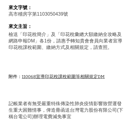
來文字號：
高市稽房字第1103050439號
來文主旨：
檢送「印花稅簡介」及「印花稅彙總大額繳納全攻略及
網路申報DM」各1份，請惠予轉知貴會會員向業者宣導
印花稅課稅範圍、繳納方式及相關規定，請查照。
附件：
110068宣導印花稅課稅範圍等相關規定DM
記帳業者有無受嚴重特殊傳染性肺炎疫情影響致營運發
生重大困難情事，俾造冊函送台灣電力股份有限公司(下
稱台電公司)辦理電費減免事宜