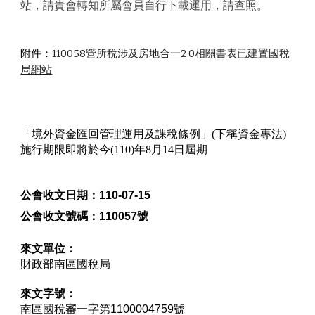
站，請貴會轉知所屬會員自行下載運用，請查照。
附件：
110058營所稅涉及房地合一2.0相關書表已建置國稅
局網站
「境外資金匯回管理運用及課稅條例」(下稱資金專法)
施行期限即將於今(110)年8月14日屆期
公會收文日期：
110-07-15
公會收文號碼：
110057號
來文單位：
財政部南區國稅局
來文字號：
南區國稅審一字第1100004759號