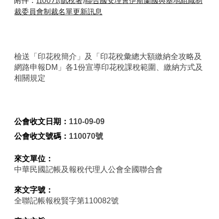
附件：
110071(賦稅署)聯合國安理會伊斯蘭國與基地組織制
裁委員會制裁名單更新訊息
檢送「印花稅簡介」及「印花稅彙總大額繳納全攻略及
網路申報DM」各1份宣導印花稅課稅範圍、繳納方式及
相關規定
公會收文日期：
110-09-09
公會收文號碼：
110070號
來文單位：
中華民國記帳及報稅代理人公會全國聯合會
來文字號：
全聯記帳報稅賢字第110082號