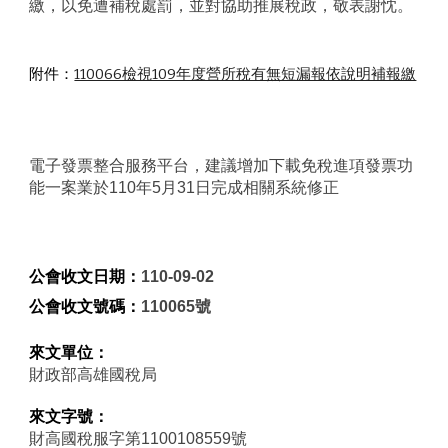
繳，以免遭補稅處罰，並對協助推展稅政，敬表謝忱。
附件：
110066檢視109年度營所稅有無短漏報依說明補報繳
電子發票整合服務平台，建議增加下載免稅進項發票功
能一案業於110年5月31日完成相關系統修正
公會收文日期：
110-09-02
公會收文號碼：
110065號
來文單位：
財政部高雄國稅局
來文字號：
財高國稅服字第1100108559號